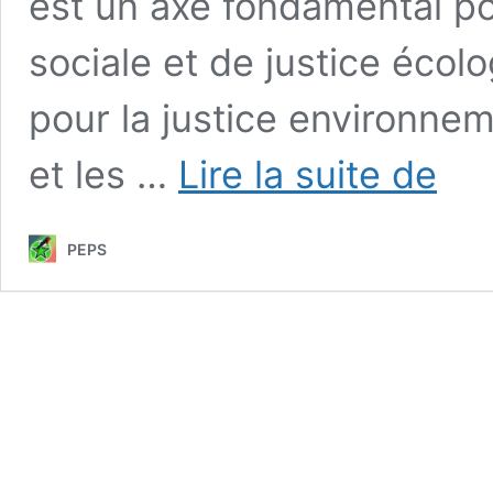
est un axe fondamental pou
sociale et de justice écol
pour la justice environnem
Appel:
et les …
Lire la suite de
La
planète
brûle…
PEPS
et
la
société
aussi
!
Signez
l’appel
pour
un
réseau
éco-