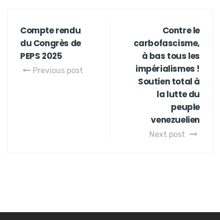
Compte rendu
Contre le
du Congrès de
carbofascisme,
PEPS 2025
à bas tous les
impérialismes !
Previous post
Soutien total à
la lutte du
peuple
venezuelien
Next post