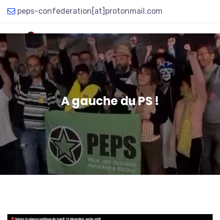
peps-confederation[at]protonmail.com
A gauche du PS !