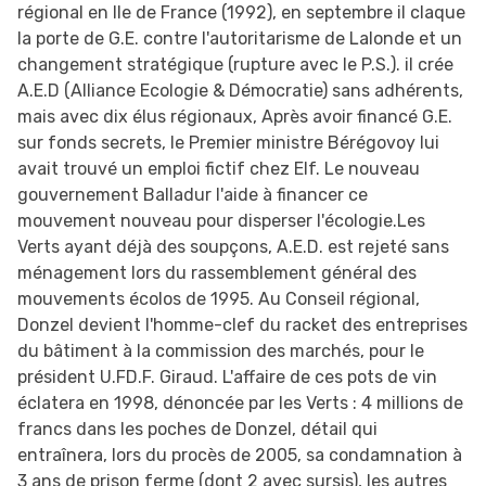
régional en Ile de France (1992), en septembre il claque
la porte de G.E. contre l'autoritarisme de Lalonde et un
changement stratégique (rupture avec le P.S.). il crée
A.E.D (Alliance Ecologie & Démocratie) sans adhérents,
mais avec dix élus régionaux, Après avoir financé G.E.
sur fonds secrets, le Premier ministre Bérégovoy lui
avait trouvé un emploi fictif chez Elf. Le nouveau
gouvernement Balladur l'aide à financer ce
mouvement nouveau pour disperser l'écologie.Les
Verts ayant déjà des soupçons, A.E.D. est rejeté sans
ménagement lors du rassemblement général des
mouvements écolos de 1995. Au Conseil régional,
Donzel devient l'homme-clef du racket des entreprises
du bâtiment à la commission des marchés, pour le
président U.FD.F. Giraud. L'affaire de ces pots de vin
éclatera en 1998, dénoncée par les Verts : 4 millions de
francs dans les poches de Donzel, détail qui
entraînera, lors du procès de 2005, sa condamnation à
3 ans de prison ferme (dont 2 avec sursis), les autres