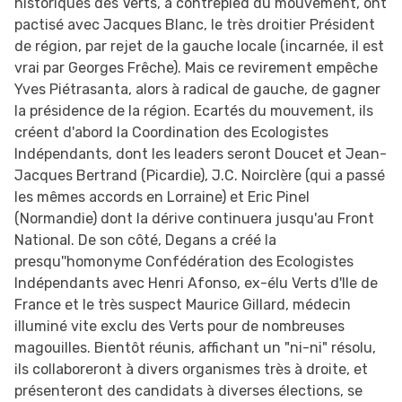
historiques des Verts, à contrepied du mouvement, ont
pactisé avec Jacques Blanc, le très droitier Président
de région, par rejet de la gauche locale (incarnée, il est
vrai par Georges Frêche). Mais ce revirement empêche
Yves Piétrasanta, alors à radical de gauche, de gagner
la présidence de la région. Ecartés du mouvement, ils
créent d'abord la Coordination des Ecologistes
Indépendants, dont les leaders seront Doucet et Jean-
Jacques Bertrand (Picardie), J.C. Noirclère (qui a passé
les mêmes accords en Lorraine) et Eric Pinel
(Normandie) dont la dérive continuera jusqu'au Front
National. De son côté, Degans a créé la
presqu''homonyme Confédération des Ecologistes
Indépendants avec Henri Afonso, ex-élu Verts d'Ile de
France et le très suspect Maurice Gillard, médecin
illuminé vite exclu des Verts pour de nombreuses
magouilles. Bientôt réunis, affichant un "ni-ni" résolu,
ils collaboreront à divers organismes très à droite, et
présenteront des candidats à diverses élections, se