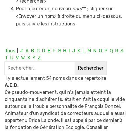
<Rechercher>
Pour ajouter un nouveau
nom
** ; cliquer sur
<Envoyer un nom> à droite du menu ci-dessous,
puis suivre les instructions
Tous
|
#
A
B
C
D
E
F
G
H
I
J
K
L
M
N
O
P
Q
R
S
T
U
V
W
X
Y
Z
Il y a actuellement 54 noms dans ce répertoire
A.E.D.
Ce pseudo-mouvement, qui n'a jamais atteint la
cinquantaine d'adhérents, était en fait la coquille vide
autour de la trouble personnalité de François Donzel.
Animateur d'un syndicat de correcteurs auquel a aussi
appartenu Brice Lalonde, il est appelé par ce dernier à
la fondation de Génération Ecologie. Conseiller