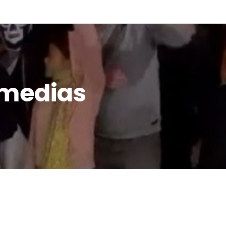
 RÉSEAU
IDÉES
AGIR
 medias