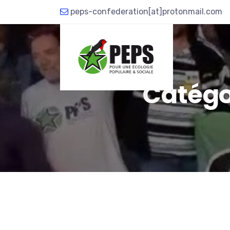
peps-confederation[at]protonmail.com
QUI SOMM
Catégo