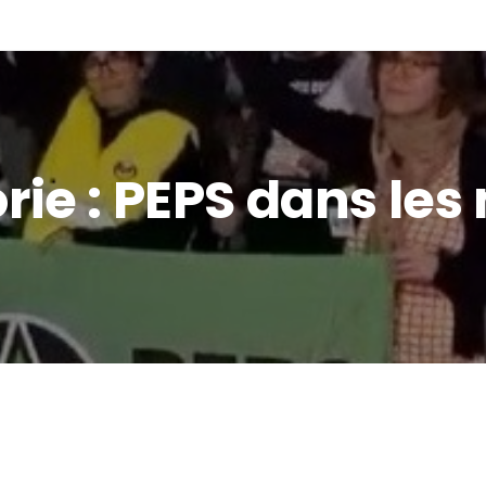
ES NOUS ?
ADHÉRER /DONS
ACTUALITÉS
LE
rie :
PEPS dans les