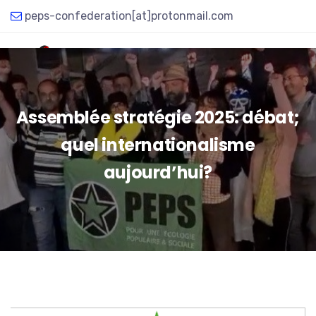
peps-confederation[at]protonmail.com
Assemblée stratégie 2025: débat;
quel internationalisme
aujourd’hui?