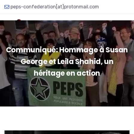
peps-confederation[at]protonmail.com
Communiqué: Hommage à Susan
George et Leila Shahid, un
héritage en action