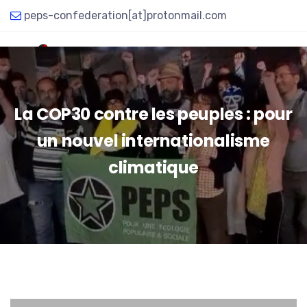
peps-confederation[at]protonmail.com
La COP30 contre les peuples : pour
un nouvel internationalisme
climatique