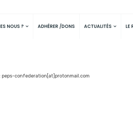
ES NOUS ?
ADHÉRER /DONS
ACTUALITÉS
LE
 : peps-confederation[at]protonmail.com