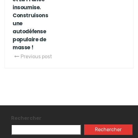
insoumise.
Construisons
une
autodéfense
populaire de
masse !
Previous post
Rechercher
Rechercher