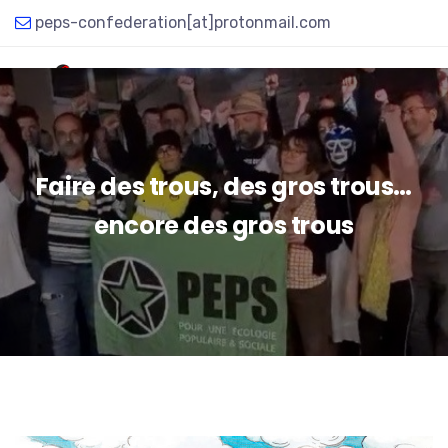
peps-confederation[at]protonmail.com
Faire des trous, des gros trous…
encore des gros trous