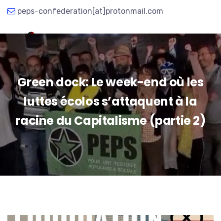
peps-confederation[at]protonmail.com
Green dock: Le week-end où les
luttes écolos s’attaquent à la
racine du Capitalisme (partie 2)