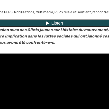
 de PEPS
,
Mobilisations
,
Multimedia
,
PEPS relaie et soutient
,
rencontre
ssion avec des Gilets jaunes sur l histoire du mouveme
e implication dans les luttes sociales qui ont jalonné ces
ous avons été confronté-e-s
.