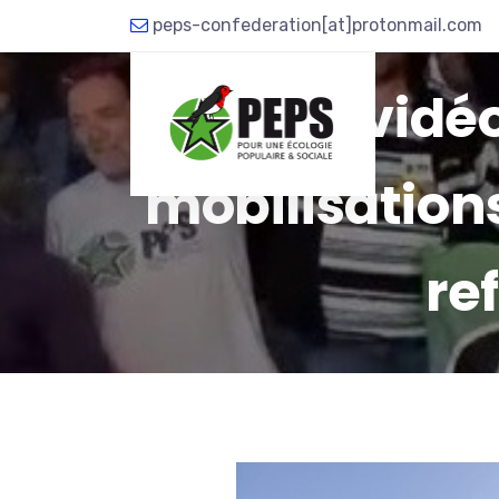
peps-confederation[at]protonmail.com
La vidéo
QUI SOMM
mobilisations
re