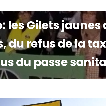
: les Gilets jaunes
ES NOUS ?
ADHÉRER /DONS
ACTUALITÉS
LE
, du refus de la t
fus du passe sanita