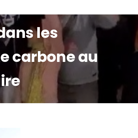
 dans les
 RÉSEAU
IDÉES
AGIR
axe carbone au
ire