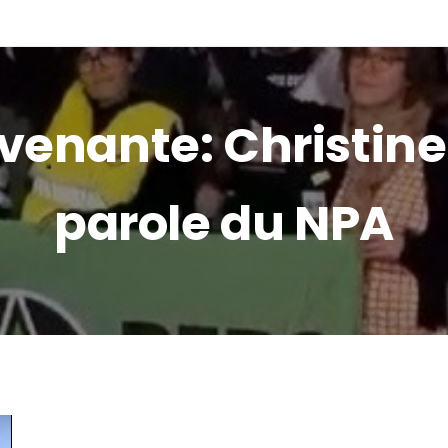
ES NOUS ?
ADHÉRER /DONS
ACTUALITÉS
LE
rvenante: Christine
parole du NPA