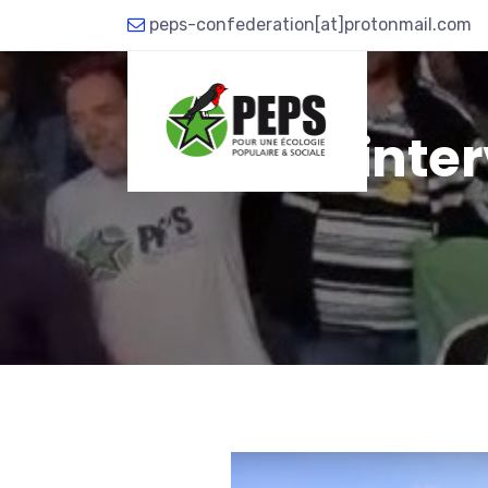
peps-confederation[at]protonmail.com
QUI SOMM
Parole d’inte